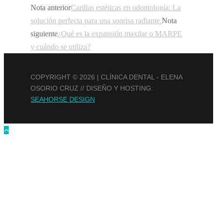
Nota anterior
Carillas estéticas en odontología: La
solución perfecta para una sonrisa radiante.
Nota
siguiente
¿Qué es la expansión maxilar o MARPE
y cuándo se utiliza?
COPYRIGHT ©
2026 | CLÍNICA DENTAL - ELENA
OSORIO CRUZ // DISEÑO Y HOSTING:
SEAHORSE DESIGN