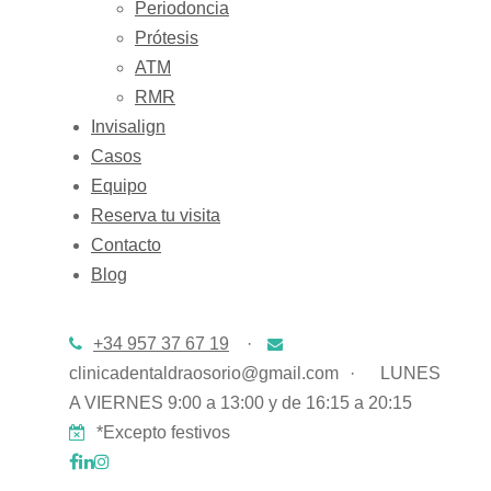
Periodoncia
Prótesis
ATM
RMR
Invisalign
Casos
Equipo
Reserva tu visita
Contacto
Blog
+34 957 37 67 19
·
clinicadentaldraosorio@gmail.com
·
LUNES
A VIERNES 9:00 a 13:00 y de 16:15 a 20:15
*Excepto festivos