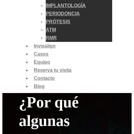
IMPLANTOLOGÍA
PERIODONCIA
PRÓTESIS
ATM
RMR
Invisalign
Casos
Equipo
Reserva tu visita
Contacto
Blog
¿Por qué
algunas