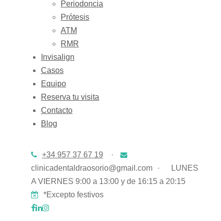
Periodoncia
Prótesis
ATM
RMR
Invisalign
Casos
Equipo
Reserva tu visita
Contacto
Blog
+34 957 37 67 19
·
clinicadentaldraosorio@gmail.com
·
LUNES
A VIERNES 9:00 a 13:00 y de 16:15 a 20:15
*Excepto festivos