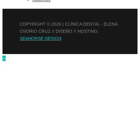
COPYRIGHT ©
2026 | CLÍNICA DENTAL - ELENA
OSORIO CRUZ // DISEÑO Y HOSTING:
SEAHORSE DESIGN