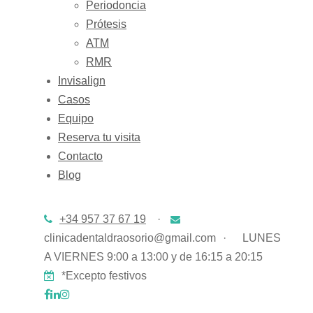
Periodoncia
Prótesis
ATM
RMR
Invisalign
Casos
Equipo
Reserva tu visita
Contacto
Blog
+34 957 37 67 19
·
clinicadentaldraosorio@gmail.com
·
LUNES
A VIERNES 9:00 a 13:00 y de 16:15 a 20:15
*Excepto festivos