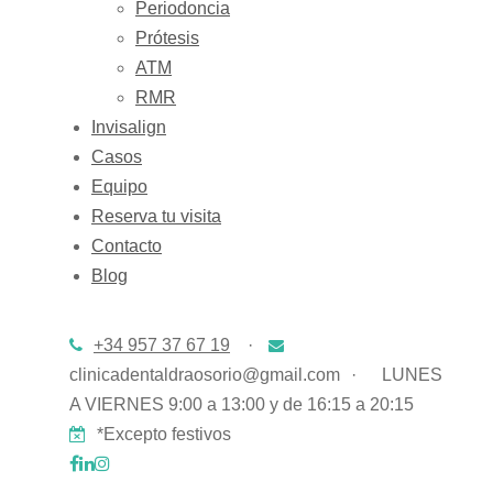
Periodoncia
Prótesis
ATM
RMR
Invisalign
Casos
Equipo
Reserva tu visita
Contacto
Blog
+34 957 37 67 19
·
clinicadentaldraosorio@gmail.com
·
LUNES
A VIERNES 9:00 a 13:00 y de 16:15 a 20:15
*Excepto festivos