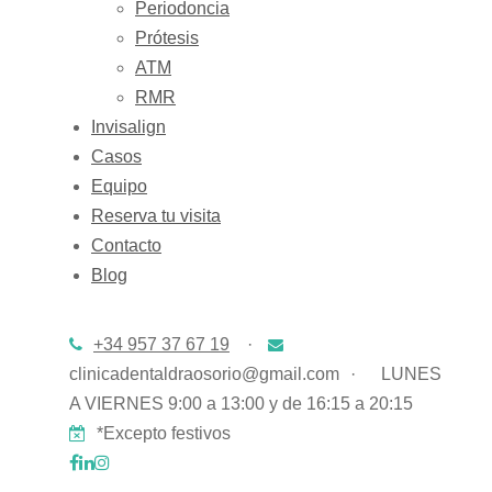
Periodoncia
Prótesis
ATM
RMR
Invisalign
Casos
Equipo
Reserva tu visita
Contacto
Blog
+34 957 37 67 19
·
clinicadentaldraosorio@gmail.com
·
LUNES
A VIERNES 9:00 a 13:00 y de 16:15 a 20:15
*Excepto festivos